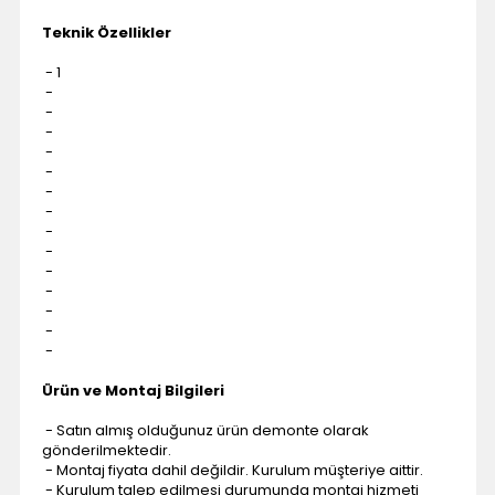
Teknik Özellikler
- 1
-
-
-
-
-
-
-
-
-
-
-
-
-
-
Ürün ve Montaj Bilgileri
- Satın almış olduğunuz ürün demonte olarak
gönderilmektedir.
- Montaj fiyata dahil değildir. Kurulum müşteriye aittir.
- Kurulum talep edilmesi durumunda montaj hizmeti