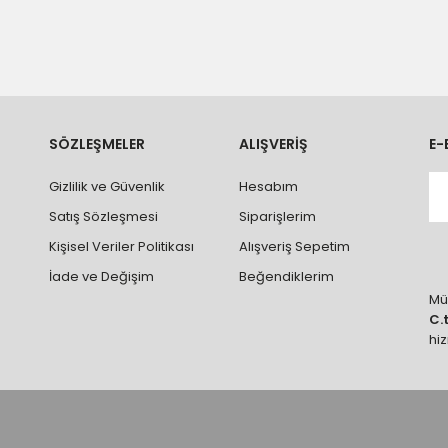
n teslimatlar firmamız tarafından gerçekleştirilmektedir.
tedir.
k nakliye ücreti alıcıya aittir.
 teslim edilmektedir. Ürünlerin yatay veya düşey taşıması
ve parçalar ile ilgili hasar tespit tutanağı tutturmanız durumunda ürün
rumlarda ürünlerin iadesi ve değişimi yapılamamaktadır.
k vb. hatalar yüzünden onaylanmış siparişler iade alınmaz veya
SÖZLEŞMELER
ALIŞVERİŞ
E-
 vb. ürünlerin siparişini vermeden önce ürünlerin montajını yapacak ola
Gizlilik ve Güvenlik
Hesabım
 yaptırınız.
Satış Sözleşmesi
Siparişlerim
Kişisel Veriler Politikası
Alışveriş Sepetim
İade ve Değişim
Beğendiklerim
Müş
C.
hi