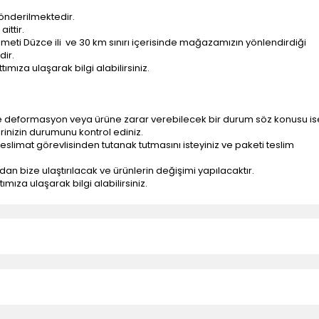
önderilmektedir.
ittir.
ti Düzce ili ve 30 km sınırı içerisinde mağazamızın yönlendirdiği
dir.
ımıza ulaşarak bilgi alabilirsiniz.
e deformasyon veya ürüne zarar verebilecek bir durum söz konusu is
erinizin durumunu kontrol ediniz.
eslimat görevlisinden tutanak tutmasını isteyiniz ve paketi teslim
ndan bize ulaştırılacak ve ürünlerin değişimi yapılacaktır.
mıza ulaşarak bilgi alabilirsiniz.