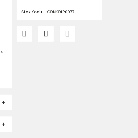
Stok Kodu
GDNKDLP0077
e,