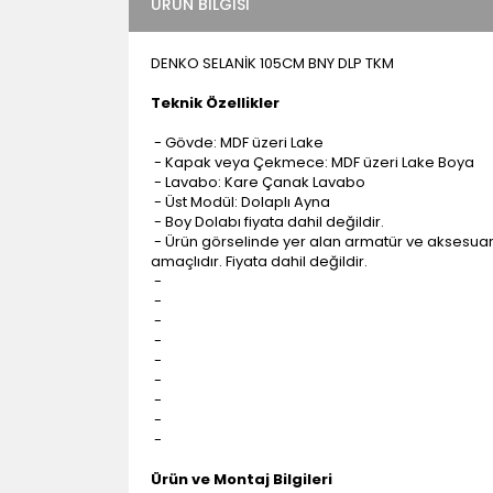
ÜRÜN BILGISI
DENKO SELANİK 105CM BNY DLP TKM
Teknik Özellikler
- Gövde: MDF üzeri Lake
- Kapak veya Çekmece: MDF üzeri Lake Boya
- Lavabo: Kare Çanak Lavabo
- Üst Modül: Dolaplı Ayna
- Boy Dolabı fiyata dahil değildir.
- Ürün görselinde yer alan armatür ve aksesuarl
amaçlıdır. Fiyata dahil değildir.
-
-
-
-
-
-
-
-
-
Ürün ve Montaj Bilgileri