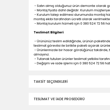
- Satın almış olduğunuz ürün demonte olarak g
- Montaj fiyata dahil değildir. Kurulum müşteriye a
- Kurulum talep edilmesi durumunda montaj hizme
montaj ekibi tarafından ücretli olarak verilmekte
- Montaj kurulum hizmeti için 0 380 524 72 56 hatt
Teslimat Bilgileri
- Ürününüz teslim edildiğinde, ürünün paketind
teslimat görevlisi ile birlikte paketi açarak ürünl
- Ürünlerinizde bir hasar gördüğünüz takdirde, t
almayınız.
- Tutanak tutulan ürünler teslimat yetkilisi tarafı
- Değişim ve iade işlemi için 0 380 524 72 56 hattı
TAKSIT SEÇENEKLERI
TESLİMAT VE İADE PROSEDÜRÜ