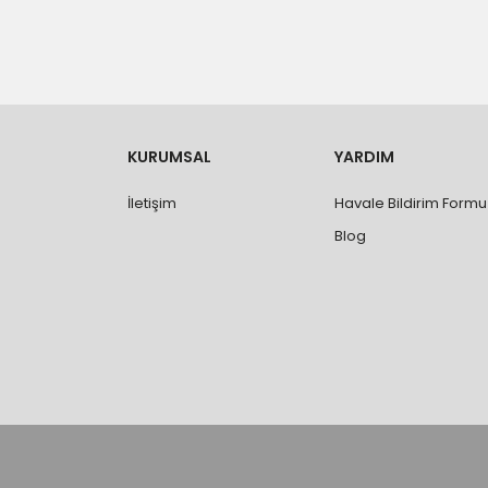
- Düzce ili ve bölgesindeki çevre illere yapıla
- Mesafelere göre teslimat süreleri değişmek
- Teslimat alanının dışında kalan bölgeler için e
- Adrese teslim edilen ürünler araç üzerinden
yapılmamaktadır.
- Ürünleri teslim aldıktan sonra, hasarlı ürün 
değişimi ve iadesi yapılabilmektedir. Aksi du
- Özel sipariş ürünlerde ölçü, ebat, yüksekli
KURUMSAL
YARDIM
değiştirilmez.
- Vitrifiye, tekne, küvet, kabin, banyo dolabı
İletişim
Havale Bildirim Formu
kişi veya firmaya mutlaka ölçü ve ebat kontrolü
Blog