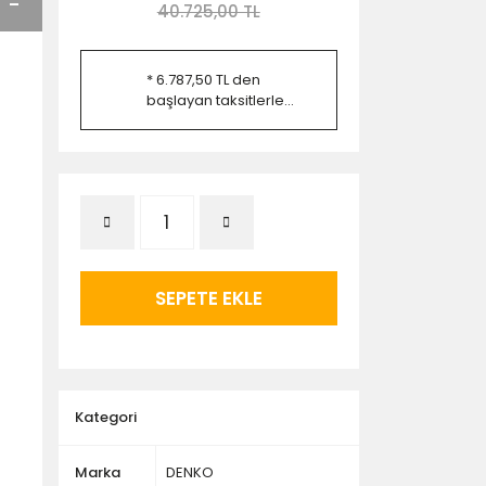
40.725,00 TL
* 6.787,50 TL den
başlayan taksitlerle...
SEPETE EKLE
Kategori
Marka
DENKO