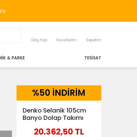
nı
Giriş Yap
Favorilerim
Sepetim
MİK & PARKE
TESİSAT
%
50 İNDİRİM
Denko Selanik 105cm
Banyo Dolap Takımı
20.362,50 TL