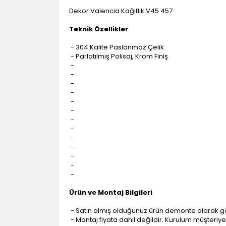
Dekor Valencia Kağıtlık V45 457
Teknik Özellikler
- 304 Kalite Paslanmaz Çelik
- Parlatılmış Polisaj, Krom Finiş
-
-
-
-
-
-
-
-
-
-
-
-
-
Ürün ve Montaj Bilgileri
- Satın almış olduğunuz ürün demonte olarak g
- Montaj fiyata dahil değildir. Kurulum müşteriye a