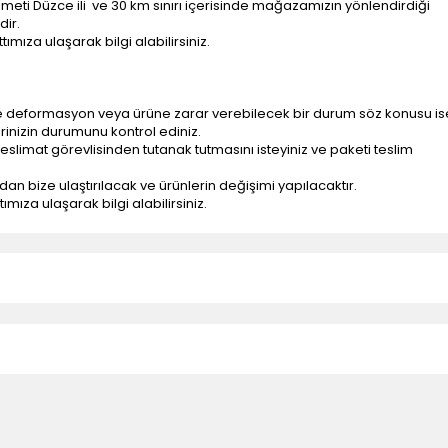
ti Düzce ili ve 30 km sınırı içerisinde mağazamızın yönlendirdiği
dir.
ımıza ulaşarak bilgi alabilirsiniz.
e deformasyon veya ürüne zarar verebilecek bir durum söz konusu is
erinizin durumunu kontrol ediniz.
eslimat görevlisinden tutanak tutmasını isteyiniz ve paketi teslim
ndan bize ulaştırılacak ve ürünlerin değişimi yapılacaktır.
mıza ulaşarak bilgi alabilirsiniz.
n teslimatlar firmamız tarafından gerçekleştirilmektedir.
tedir.
k nakliye ücreti alıcıya aittir.