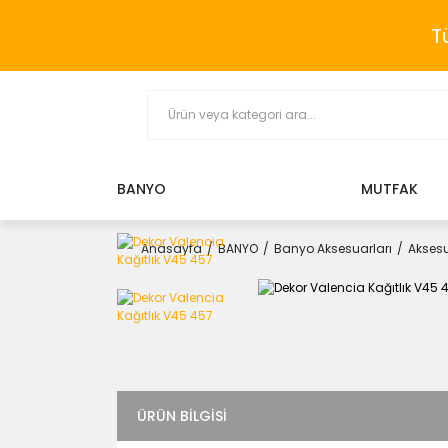
T
BANYO
MUTFAK
Anasayfa
BANYO
Banyo Aksesuarları
Aksesu
ÜRÜN BILGISI