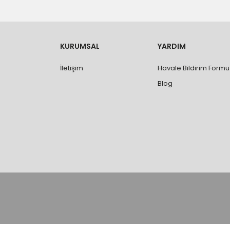
- Adrese teslim edilen ürünler araç üzerinden
yapılmamaktadır.
- Ürünleri teslim aldıktan sonra, hasarlı ürün 
değişimi ve iadesi yapılabilmektedir. Aksi du
- Özel sipariş ürünlerde ölçü, ebat, yüksekli
KURUMSAL
YARDIM
değiştirilmez.
- Vitrifiye, tekne, küvet, kabin, banyo dolabı
İletişim
Havale Bildirim Formu
kişi veya firmaya mutlaka ölçü ve ebat kontrolü
Blog