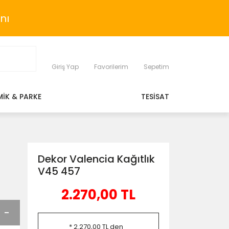
nı
Giriş Yap
Favorilerim
Sepetim
MİK & PARKE
TESİSAT
Dekor Valencia Kağıtlık
V45 457
2.270,00 TL
* 2.270,00 TL den