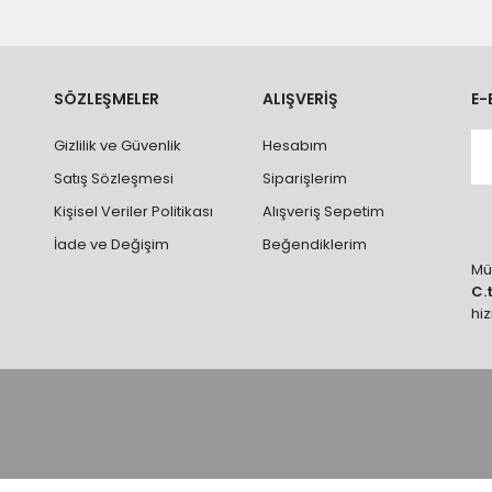
 teslim edilmektedir. Ürünlerin yatay veya düşey taşıması
ve parçalar ile ilgili hasar tespit tutanağı tutturmanız durumunda ürün
rumlarda ürünlerin iadesi ve değişimi yapılamamaktadır.
k vb. hatalar yüzünden onaylanmış siparişler iade alınmaz veya
SÖZLEŞMELER
ALIŞVERİŞ
E-
 vb. ürünlerin siparişini vermeden önce ürünlerin montajını yapacak ola
Gizlilik ve Güvenlik
Hesabım
 yaptırınız.
Satış Sözleşmesi
Siparişlerim
Kişisel Veriler Politikası
Alışveriş Sepetim
İade ve Değişim
Beğendiklerim
Müş
C.
hi