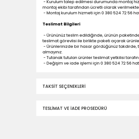
- Kurulum talep edilmesi durumunda montaj hizme
montaj ekibi tarafından ücretli olarak verilmekte
- Montaj kurulum hizmeti için 0 380 524 72 56 hatt
Teslimat Bilgileri
- Ürününüz teslim edildiğinde, ürünün paketind
teslimat görevlisi ile birlikte paketi açarak ürünl
- Ürünlerinizde bir hasar gördüğünüz takdirde, t
almayınız.
- Tutanak tutulan ürünler teslimat yetkilisi tarafı
- Değişim ve iade işlemi için 0 380 524 72 56 hattı
TAKSIT SEÇENEKLERI
TESLİMAT VE İADE PROSEDÜRÜ
- Düzce ili ve bölgesindeki çevre illere yapıla
- Mesafelere göre teslimat süreleri değişmek
- Teslimat alanının dışında kalan bölgeler için e