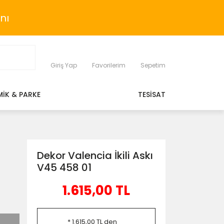
nı
Giriş Yap
Favorilerim
Sepetim
MİK & PARKE
TESİSAT
Dekor Valencia İkili Askı
V45 458 01
1.615,00 TL
* 1.615,00 TL den