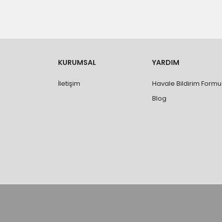
- Mesafelere göre teslimat süreleri değişmek
- Teslimat alanının dışında kalan bölgeler için e
- Adrese teslim edilen ürünler araç üzerinden
yapılmamaktadır.
- Ürünleri teslim aldıktan sonra, hasarlı ürün 
değişimi ve iadesi yapılabilmektedir. Aksi du
- Özel sipariş ürünlerde ölçü, ebat, yüksekli
KURUMSAL
YARDIM
değiştirilmez.
- Vitrifiye, tekne, küvet, kabin, banyo dolabı
İletişim
Havale Bildirim Formu
kişi veya firmaya mutlaka ölçü ve ebat kontrolü
Blog