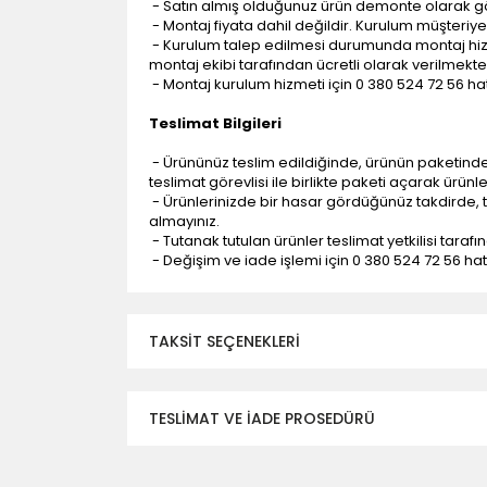
- Satın almış olduğunuz ürün demonte olarak g
- Montaj fiyata dahil değildir. Kurulum müşteriye a
- Kurulum talep edilmesi durumunda montaj hizme
montaj ekibi tarafından ücretli olarak verilmekte
- Montaj kurulum hizmeti için 0 380 524 72 56 hatt
Teslimat Bilgileri
- Ürününüz teslim edildiğinde, ürünün paketind
teslimat görevlisi ile birlikte paketi açarak ürünl
- Ürünlerinizde bir hasar gördüğünüz takdirde, t
almayınız.
- Tutanak tutulan ürünler teslimat yetkilisi tarafı
- Değişim ve iade işlemi için 0 380 524 72 56 hattı
TAKSIT SEÇENEKLERI
TESLİMAT VE İADE PROSEDÜRÜ
- Düzce ili ve bölgesindeki çevre illere yapıla