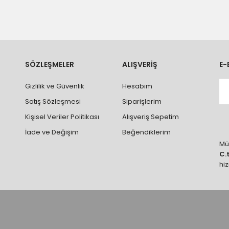
tedir.
k nakliye ücreti alıcıya aittir.
 teslim edilmektedir. Ürünlerin yatay veya düşey taşıması
ve parçalar ile ilgili hasar tespit tutanağı tutturmanız durumunda ürün
rumlarda ürünlerin iadesi ve değişimi yapılamamaktadır.
k vb. hatalar yüzünden onaylanmış siparişler iade alınmaz veya
SÖZLEŞMELER
ALIŞVERİŞ
E-
 vb. ürünlerin siparişini vermeden önce ürünlerin montajını yapacak ola
Gizlilik ve Güvenlik
Hesabım
 yaptırınız.
Satış Sözleşmesi
Siparişlerim
Kişisel Veriler Politikası
Alışveriş Sepetim
İade ve Değişim
Beğendiklerim
Müş
C.
hi