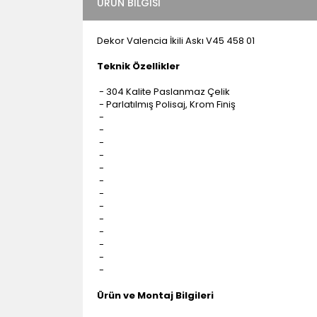
ÜRÜN BILGISI
Dekor Valencia İkili Askı V45 458 01
Teknik Özellikler
- 304 Kalite Paslanmaz Çelik
- Parlatılmış Polisaj, Krom Finiş
-
-
-
-
-
-
-
-
-
-
-
-
-
Ürün ve Montaj Bilgileri