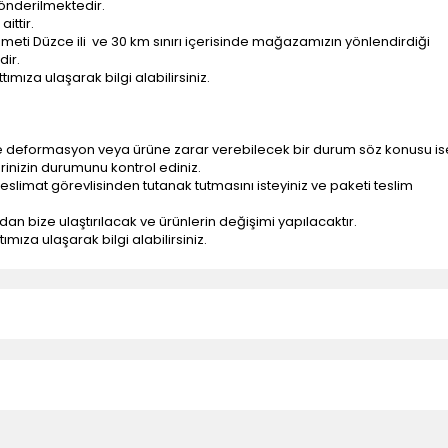
önderilmektedir.
ittir.
ti Düzce ili ve 30 km sınırı içerisinde mağazamızın yönlendirdiği
dir.
ımıza ulaşarak bilgi alabilirsiniz.
e deformasyon veya ürüne zarar verebilecek bir durum söz konusu is
erinizin durumunu kontrol ediniz.
eslimat görevlisinden tutanak tutmasını isteyiniz ve paketi teslim
ndan bize ulaştırılacak ve ürünlerin değişimi yapılacaktır.
mıza ulaşarak bilgi alabilirsiniz.
n teslimatlar firmamız tarafından gerçekleştirilmektedir.