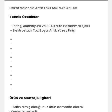
Dekor Valencia Antik Tekli Askı V45 458 06
Teknik Özellikler
- Pirinç, Alüminyum ve 304 Kalite Paslanmaz Çelik
- Elektrostatik Toz Boya, Antik Yüzey Finişi
-
-
-
-
-
-
-
-
-
-
-
-
-
Ürün ve Montaj Bilgileri
- Satın almış olduğunuz ürün demonte olarak
gönderilmektedir.