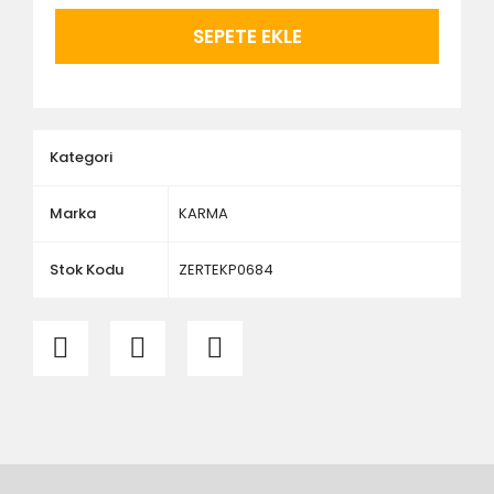
ürünlerin siparişini vermeden önce ürünlerin
montajını yapacak olan kişi veya firmaya mutlaka
SEPETE EKLE
ölçü ve ebat kontrolü yaptırınız.
Kategori
Marka
KARMA
Stok Kodu
ZERTEKP0684