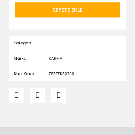
ürünlerin siparişini vermeden önce ürünlerin
montajını yapacak olan kişi veya firmaya mutlaka
SEPETE EKLE
ölçü ve ebat kontrolü yaptırınız.
Kategori
Marka
KARMA
Stok Kodu
ZERTEKP0709