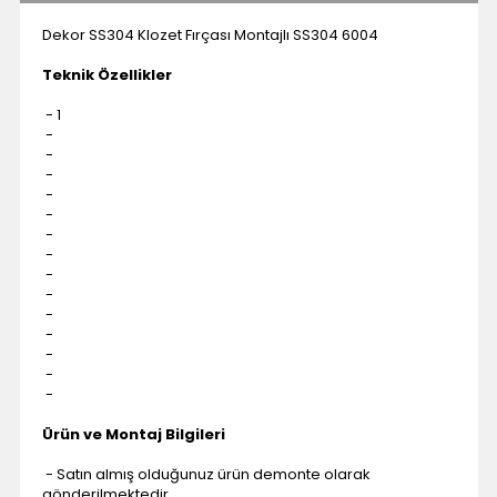
Dekor SS304 Klozet Fırçası Montajlı SS304 6004
Teknik Özellikler
- 1
-
-
-
-
-
-
-
-
-
-
-
-
-
-
Ürün ve Montaj Bilgileri
- Satın almış olduğunuz ürün demonte olarak
gönderilmektedir.