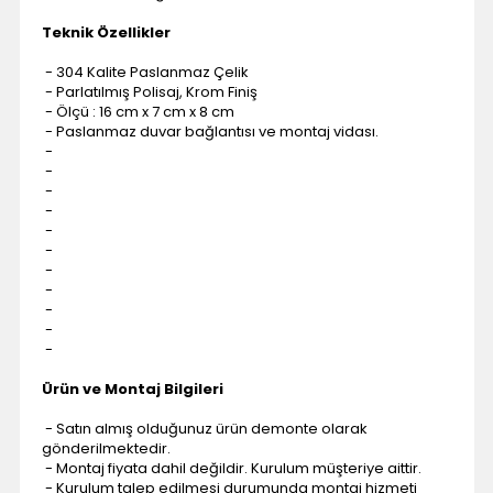
Teknik Özellikler
- 304 Kalite Paslanmaz Çelik
- Parlatılmış Polisaj, Krom Finiş
- Ölçü : 16 cm x 7 cm x 8 cm
- Paslanmaz duvar bağlantısı ve montaj vidası.
-
-
-
-
-
-
-
-
-
-
-
Ürün ve Montaj Bilgileri
- Satın almış olduğunuz ürün demonte olarak
gönderilmektedir.
- Montaj fiyata dahil değildir. Kurulum müşteriye aittir.
- Kurulum talep edilmesi durumunda montaj hizmeti