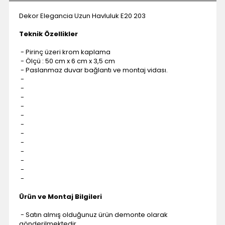
Dekor Elegancia Uzun Havluluk E20 203
Teknik Özellikler
- Pirinç üzeri krom kaplama
- Ölçü : 50 cm x 6 cm x 3,5 cm
- Paslanmaz duvar bağlantı ve montaj vidası.
-
-
-
-
-
-
-
-
-
-
-
-
Ürün ve Montaj Bilgileri
- Satın almış olduğunuz ürün demonte olarak
gönderilmektedir.