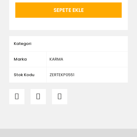
ürünlerin siparişini vermeden önce ürünlerin
montajını yapacak olan kişi veya firmaya mutlaka
SEPETE EKLE
ölçü ve ebat kontrolü yaptırınız.
Kategori
Marka
KARMA
Stok Kodu
ZERTEKP0551