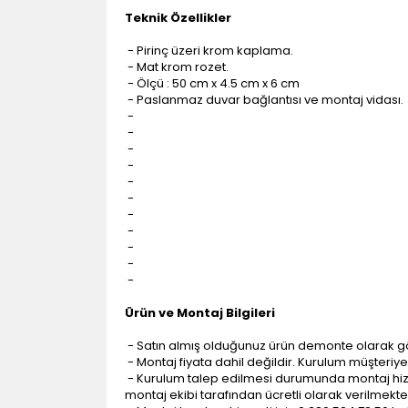
Teknik Özellikler
- Pirinç üzeri krom kaplama.
- Mat krom rozet.
- Ölçü : 50 cm x 4.5 cm x 6 cm
- Paslanmaz duvar bağlantısı ve montaj vidası.
-
-
-
-
-
-
-
-
-
-
-
Ürün ve Montaj Bilgileri
- Satın almış olduğunuz ürün demonte olarak g
- Montaj fiyata dahil değildir. Kurulum müşteriye a
- Kurulum talep edilmesi durumunda montaj hizme
montaj ekibi tarafından ücretli olarak verilmekte