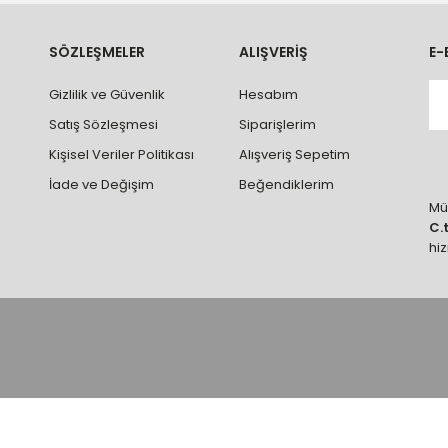
ve parçalar ile ilgili hasar tespit tutanağı tutturmanız durumunda ürün
rumlarda ürünlerin iadesi ve değişimi yapılamamaktadır.
k vb. hatalar yüzünden onaylanmış siparişler iade alınmaz veya
SÖZLEŞMELER
ALIŞVERİŞ
E-
 vb. ürünlerin siparişini vermeden önce ürünlerin montajını yapacak ola
Gizlilik ve Güvenlik
Hesabım
 yaptırınız.
Satış Sözleşmesi
Siparişlerim
Kişisel Veriler Politikası
Alışveriş Sepetim
İade ve Değişim
Beğendiklerim
Müş
C.
hi