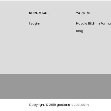
- Ürünleri teslim aldıktan sonra, hasarlı ürün 
değişimi ve iadesi yapılabilmektedir. Aksi du
- Özel sipariş ürünlerde ölçü, ebat, yüksekli
KURUMSAL
YARDIM
değiştirilmez.
- Vitrifiye, tekne, küvet, kabin, banyo dolabı
İletişim
Havale Bildirim Formu
kişi veya firmaya mutlaka ölçü ve ebat kontrolü
Blog
Copyright © 2019 gosterislioutlet.com