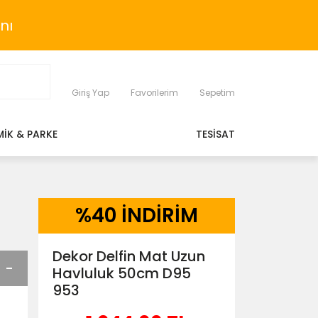
nı
Giriş Yap
Favorilerim
Sepetim
MİK & PARKE
TESİSAT
%
40 İNDİRİM
Dekor Delfin Mat Uzun
Havluluk 50cm D95
953