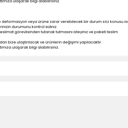
ımıza ulaşarak bilgi alabilirsiniz.
e deformasyon veya ürüne zarar verebilecek bir durum söz konusu is
erinizin durumunu kontrol ediniz.
eslimat görevlisinden tutanak tutmasını isteyiniz ve paketi teslim
ndan bize ulaştırılacak ve ürünlerin değişimi yapılacaktır.
mıza ulaşarak bilgi alabilirsiniz.
n teslimatlar firmamız tarafından gerçekleştirilmektedir.
tedir.
k nakliye ücreti alıcıya aittir.
 teslim edilmektedir. Ürünlerin yatay veya düşey taşıması