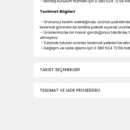
- Montaj kurulum hizmeti için 0 380 524 72 56 hatt
Teslimat Bilgileri
- Ürününüz teslim edildiğinde, ürünün paketind
teslimat görevlisi ile birlikte paketi açarak ürünl
- Ürünlerinizde bir hasar gördüğünüz takdirde, t
almayınız.
- Tutanak tutulan ürünler teslimat yetkilisi tarafı
- Değişim ve iade işlemi için 0 380 524 72 56 hattı
TAKSIT SEÇENEKLERI
TESLİMAT VE İADE PROSEDÜRÜ
- Düzce ili ve bölgesindeki çevre illere yapıla
- Mesafelere göre teslimat süreleri değişmek
- Teslimat alanının dışında kalan bölgeler için e
- Adrese teslim edilen ürünler araç üzerinden
yapılmamaktadır.