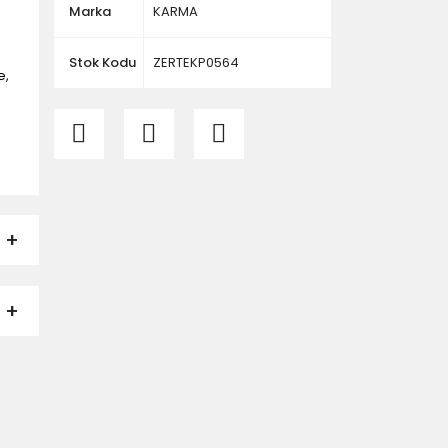
Marka
KARMA
Stok Kodu
ZERTEKP0564
e,