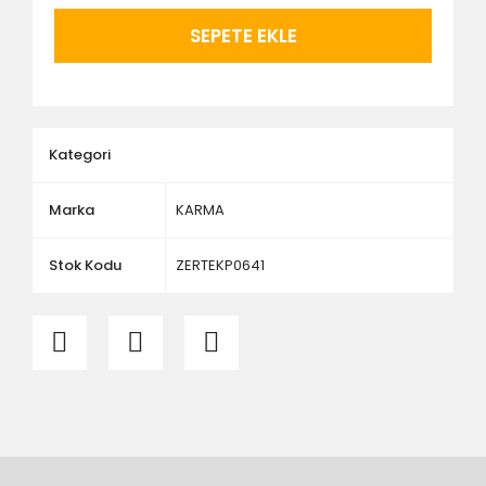
ürünlerin siparişini vermeden önce ürünlerin
montajını yapacak olan kişi veya firmaya mutlaka
SEPETE EKLE
ölçü ve ebat kontrolü yaptırınız.
Kategori
Marka
KARMA
Stok Kodu
ZERTEKP0641