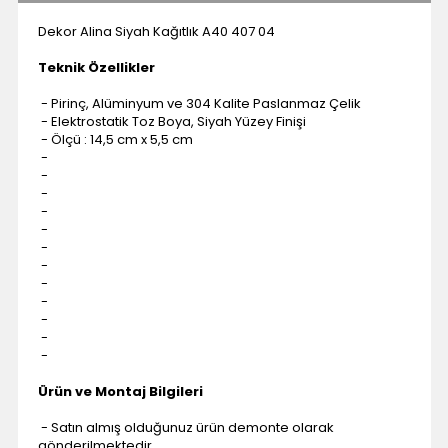
Dekor Alina Siyah Kağıtlık A40 407 04
Teknik Özellikler
- Pirinç, Alüminyum ve 304 Kalite Paslanmaz Çelik
- Elektrostatik Toz Boya, Siyah Yüzey Finişi
- Ölçü : 14,5 cm x 5,5 cm
-
-
-
-
-
-
-
-
-
-
-
-
Ürün ve Montaj Bilgileri
- Satın almış olduğunuz ürün demonte olarak
gönderilmektedir.