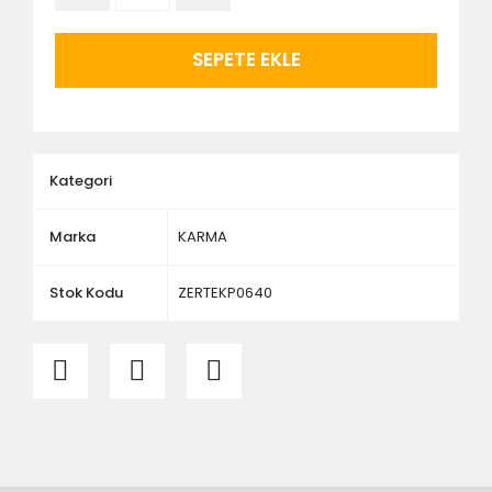
- Vitrifiye, tekne, küvet, kabin, banyo dolabı vb.
ürünlerin siparişini vermeden önce ürünlerin
montajını yapacak olan kişi veya firmaya mutlaka
SEPETE EKLE
ölçü ve ebat kontrolü yaptırınız.
Kategori
Marka
KARMA
Stok Kodu
ZERTEKP0640