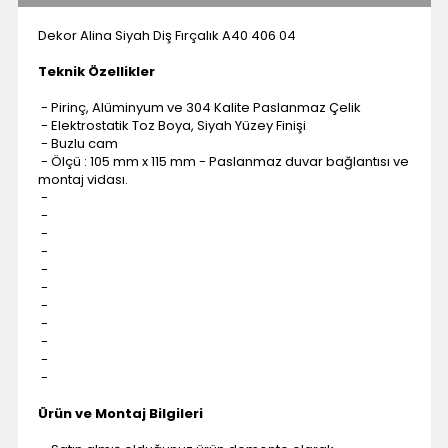
Dekor Alina Siyah Diş Fırçalık A40 406 04
Teknik Özellikler
- Pirinç, Alüminyum ve 304 Kalite Paslanmaz Çelik
- Elektrostatik Toz Boya, Siyah Yüzey Finişi
- Buzlu cam
- Ölçü : 105 mm x 115 mm - Paslanmaz duvar bağlantısı ve
montaj vidası.
-
-
-
-
-
-
-
-
-
-
-
Ürün ve Montaj Bilgileri