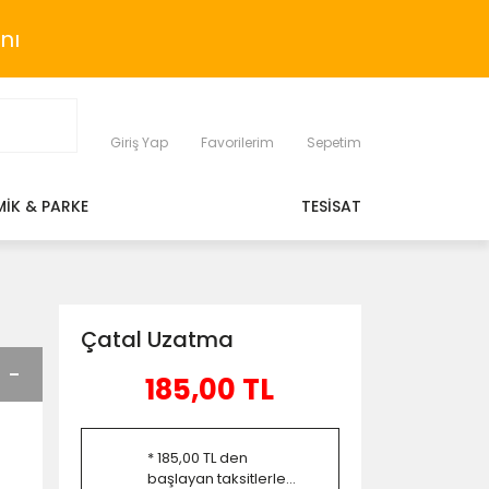
nı
Giriş Yap
Favorilerim
Sepetim
MİK & PARKE
TESİSAT
Çatal Uzatma
185,00 TL
* 185,00 TL den
başlayan taksitlerle...