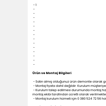
- 1
-
-
-
-
-
-
-
-
-
-
-
-
-
-
Ürün ve Montaj Bilgileri
- Satın almış olduğunuz ürün demonte olarak g
- Montaj fiyata dahil değildir. Kurulum müşteriye a
- Kurulum talep edilmesi durumunda montaj hizme
montaj ekibi tarafından ücretli olarak verilmekte
- Montaj kurulum hizmeti için 0 380 524 72 56 hatt