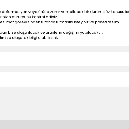
e deformasyon veya ürüne zarar verebilecek bir durum söz konusu is
erinizin durumunu kontrol ediniz.
eslimat görevlisinden tutanak tutmasını isteyiniz ve paketi teslim
ndan bize ulaştırılacak ve ürünlerin değişimi yapılacaktır.
mıza ulaşarak bilgi alabilirsiniz.
n teslimatlar firmamız tarafından gerçekleştirilmektedir.
tedir.
k nakliye ücreti alıcıya aittir.
 teslim edilmektedir. Ürünlerin yatay veya düşey taşıması
ve parçalar ile ilgili hasar tespit tutanağı tutturmanız durumunda ürün
rumlarda ürünlerin iadesi ve değişimi yapılamamaktadır.