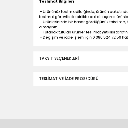
Teslimat Bilgileri
- Ürününüz teslim edildiğinde, ürünün paketind
teslimat görevlisi ile birlikte paketi açarak ürünl
- Ürünlerinizde bir hasar gördüğünüz takdirde, t
almayınız.
- Tutanak tutulan ürünler teslimat yetkilisi tarafı
- Değişim ve iade işlemi için 0 380 524 72 56 hattı
TAKSIT SEÇENEKLERI
TESLİMAT VE İADE PROSEDÜRÜ
- Düzce ili ve bölgesindeki çevre illere yapıla
- Mesafelere göre teslimat süreleri değişmek
- Teslimat alanının dışında kalan bölgeler için e
- Adrese teslim edilen ürünler araç üzerinden
yapılmamaktadır.
- Ürünleri teslim aldıktan sonra, hasarlı ürün 
değişimi ve iadesi yapılabilmektedir. Aksi du