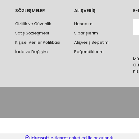
rumlarda ürünlerin iadesi ve değişimi yapılamamaktadır.
k vb. hatalar yüzünden onaylanmış siparişler iade alınmaz veya
SÖZLEŞMELER
ALIŞVERİŞ
E-
 vb. ürünlerin siparişini vermeden önce ürünlerin montajını yapacak ola
Gizlilik ve Güvenlik
Hesabım
 yaptırınız.
Satış Sözleşmesi
Siparişlerim
Kişisel Veriler Politikası
Alışveriş Sepetim
İade ve Değişim
Beğendiklerim
Müş
C.
hi
ile
ideasoft
e-