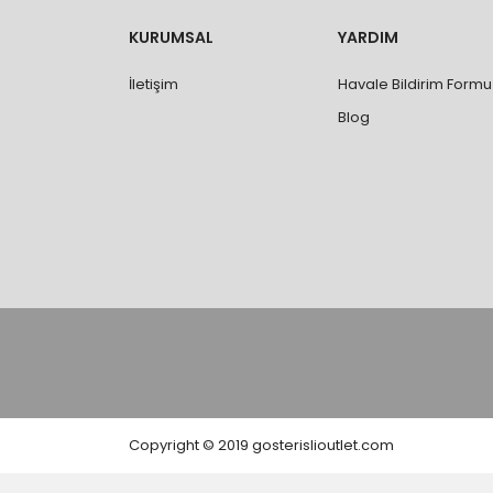
değişimi ve iadesi yapılabilmektedir. Aksi du
- Özel sipariş ürünlerde ölçü, ebat, yüksekli
KURUMSAL
YARDIM
değiştirilmez.
- Vitrifiye, tekne, küvet, kabin, banyo dolabı
İletişim
Havale Bildirim Formu
kişi veya firmaya mutlaka ölçü ve ebat kontrolü
Blog
Copyright © 2019 gosterislioutlet.com