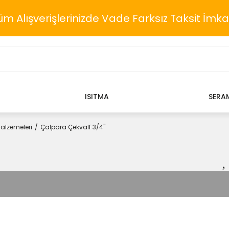
üm Alışverişlerinizde Vade Farksız Taksit İmka
ISITMA
SERA
Malzemeleri
Çalpara Çekvalf 3/4''