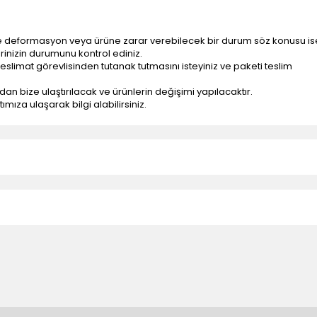
e deformasyon veya ürüne zarar verebilecek bir durum söz konusu is
erinizin durumunu kontrol ediniz.
eslimat görevlisinden tutanak tutmasını isteyiniz ve paketi teslim
ndan bize ulaştırılacak ve ürünlerin değişimi yapılacaktır.
mıza ulaşarak bilgi alabilirsiniz.
n teslimatlar firmamız tarafından gerçekleştirilmektedir.
tedir.
k nakliye ücreti alıcıya aittir.
 teslim edilmektedir. Ürünlerin yatay veya düşey taşıması
ve parçalar ile ilgili hasar tespit tutanağı tutturmanız durumunda ürün