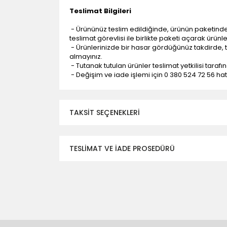
Teslimat Bilgileri
- Ürününüz teslim edildiğinde, ürünün paketind
teslimat görevlisi ile birlikte paketi açarak ürünl
- Ürünlerinizde bir hasar gördüğünüz takdirde, t
almayınız.
- Tutanak tutulan ürünler teslimat yetkilisi tarafı
- Değişim ve iade işlemi için 0 380 524 72 56 hattı
TAKSIT SEÇENEKLERI
TESLİMAT VE İADE PROSEDÜRÜ
- Düzce ili ve bölgesindeki çevre illere yapıla
- Mesafelere göre teslimat süreleri değişmek
- Teslimat alanının dışında kalan bölgeler için e
- Adrese teslim edilen ürünler araç üzerinden
yapılmamaktadır.
- Ürünleri teslim aldıktan sonra, hasarlı ürün 