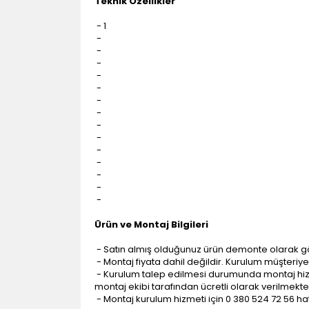
Teknik Özellikler
- 1
-
-
-
-
-
-
-
-
-
-
-
-
-
-
Ürün ve Montaj Bilgileri
- Satın almış olduğunuz ürün demonte olarak g
- Montaj fiyata dahil değildir. Kurulum müşteriye a
- Kurulum talep edilmesi durumunda montaj hizme
montaj ekibi tarafından ücretli olarak verilmekte
- Montaj kurulum hizmeti için 0 380 524 72 56 hatt