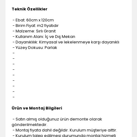
Teknik Özellikler
- Ebat: 60cm x 120cm
- Birim Fiyat: m2 fiyatıdır
- Malzeme: Sırlı Granit
- Kullanım Alanı: İç ve Dış Mekan
- Dayanıklılık: Kimyasal ve lekelenmeye karşı dayanıklı
- Yüzey Dokusu: Parlak
-
-
-
-
-
-
-
-
-
Ürün ve Montaj Bilgileri
- Satın almış olduğunuz ürün demonte olarak
gönderilmektedir.
- Montaj fiyata dahil değildir. Kurulum müşteriye aittir.
- Kurulum talep edilmesi durumunda montaj hizmeti