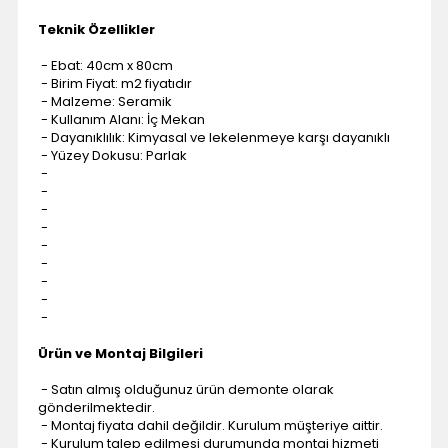
Teknik Özellikler
- Ebat: 40cm x 80cm
- Birim Fiyat: m2 fiyatıdır
- Malzeme: Seramik
- Kullanım Alanı: İç Mekan
- Dayanıklılık: Kimyasal ve lekelenmeye karşı dayanıklı
- Yüzey Dokusu: Parlak
-
-
-
-
-
-
-
-
-
Ürün ve Montaj Bilgileri
- Satın almış olduğunuz ürün demonte olarak
gönderilmektedir.
- Montaj fiyata dahil değildir. Kurulum müşteriye aittir.
- Kurulum talep edilmesi durumunda montaj hizmeti