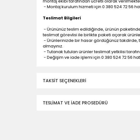
montaj ekibi tarafından ücretli olarak verilmekte
- Montaj kurulum hizmeti için 0 380 524 72 56 hatt
Teslimat Bilgileri
- Ürününüz teslim edildiğinde, ürünün paketind
teslimat görevlisi ile birlikte paketi açarak ürünl
- Ürünlerinizde bir hasar gördüğünüz takdirde, t
almayınız.
- Tutanak tutulan ürünler teslimat yetkilisi tarafı
- Değişim ve iade işlemi için 0 380 524 72 56 hattı
TAKSIT SEÇENEKLERI
TESLİMAT VE İADE PROSEDÜRÜ
- Düzce ili ve bölgesindeki çevre illere yapıla
- Mesafelere göre teslimat süreleri değişmek
- Teslimat alanının dışında kalan bölgeler için e
- Adrese teslim edilen ürünler araç üzerinden