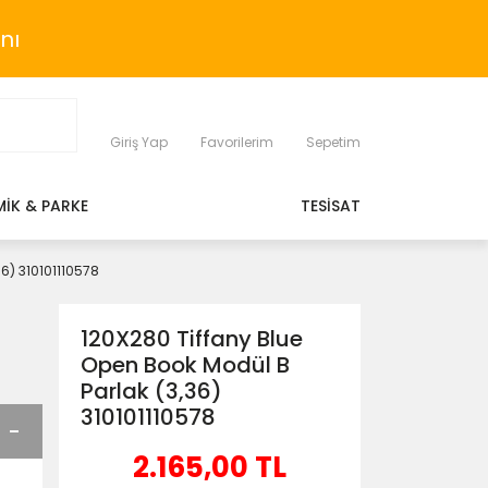
nı
Giriş Yap
Favorilerim
Sepetim
MİK & PARKE
TESİSAT
6) 310101110578
120X280 Tiffany Blue
Open Book Modül B
Parlak (3,36)
310101110578
2.165,00 TL