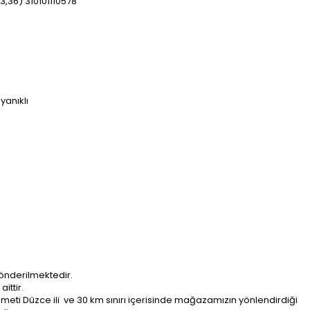
3,36) 310101110578
yanıklı
önderilmektedir.
ittir.
ti Düzce ili ve 30 km sınırı içerisinde mağazamızın yönlendirdiği