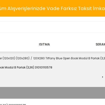
üm Alışverişlerinizde Vade Farksız Taksit İmka
ISITMA
SERA
r (120x120) (120x280)
120X280 Tiffany Blue Open Book Modül B Parlak (3,3