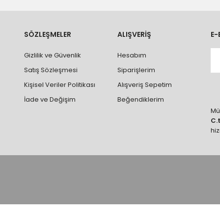
ve parçalar ile ilgili hasar tespit tutanağı tutturmanız durumunda ürün
rumlarda ürünlerin iadesi ve değişimi yapılamamaktadır.
k vb. hatalar yüzünden onaylanmış siparişler iade alınmaz veya
SÖZLEŞMELER
ALIŞVERİŞ
E-
 vb. ürünlerin siparişini vermeden önce ürünlerin montajını yapacak ola
Gizlilik ve Güvenlik
Hesabım
 yaptırınız.
Satış Sözleşmesi
Siparişlerim
Kişisel Veriler Politikası
Alışveriş Sepetim
İade ve Değişim
Beğendiklerim
Müş
C.
hi