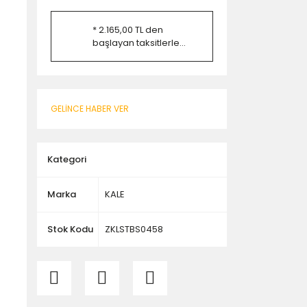
* 2.165,00 TL den
başlayan taksitlerle...
GELİNCE HABER VER
Kategori
Marka
KALE
Stok Kodu
ZKLSTBS0458