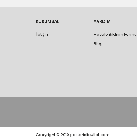
yapılmamaktadır.
- Ürünleri teslim aldıktan sonra, hasarlı ürün 
değişimi ve iadesi yapılabilmektedir. Aksi du
- Özel sipariş ürünlerde ölçü, ebat, yüksekli
KURUMSAL
YARDIM
değiştirilmez.
- Vitrifiye, tekne, küvet, kabin, banyo dolabı
İletişim
Havale Bildirim Formu
kişi veya firmaya mutlaka ölçü ve ebat kontrolü
Blog
Copyright © 2019 gosterislioutlet.com