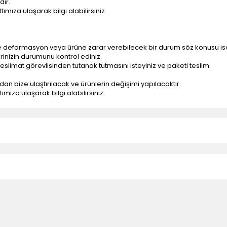
dir.
ımıza ulaşarak bilgi alabilirsiniz.
e deformasyon veya ürüne zarar verebilecek bir durum söz konusu is
erinizin durumunu kontrol ediniz.
eslimat görevlisinden tutanak tutmasını isteyiniz ve paketi teslim
ndan bize ulaştırılacak ve ürünlerin değişimi yapılacaktır.
mıza ulaşarak bilgi alabilirsiniz.
n teslimatlar firmamız tarafından gerçekleştirilmektedir.
tedir.
k nakliye ücreti alıcıya aittir.
 teslim edilmektedir. Ürünlerin yatay veya düşey taşıması