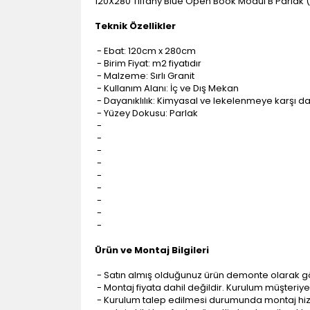
120X280 Tiffany Blue Open Book Modül B Parlak (
Teknik Özellikler
- Ebat: 120cm x 280cm
- Birim Fiyat: m2 fiyatıdır
- Malzeme: Sırlı Granit
- Kullanım Alanı: İç ve Dış Mekan
- Dayanıklılık: Kimyasal ve lekelenmeye karşı da
- Yüzey Dokusu: Parlak
-
-
-
-
-
-
-
-
-
Ürün ve Montaj Bilgileri
- Satın almış olduğunuz ürün demonte olarak g
- Montaj fiyata dahil değildir. Kurulum müşteriye a
- Kurulum talep edilmesi durumunda montaj hizme