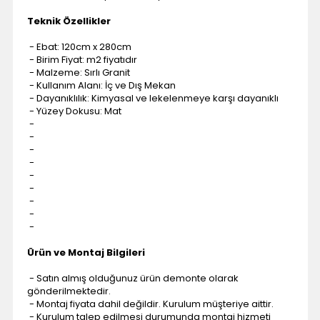
Teknik Özellikler
- Ebat: 120cm x 280cm
- Birim Fiyat: m2 fiyatıdır
- Malzeme: Sırlı Granit
- Kullanım Alanı: İç ve Dış Mekan
- Dayanıklılık: Kimyasal ve lekelenmeye karşı dayanıklı
- Yüzey Dokusu: Mat
-
-
-
-
-
-
-
-
-
Ürün ve Montaj Bilgileri
- Satın almış olduğunuz ürün demonte olarak
gönderilmektedir.
- Montaj fiyata dahil değildir. Kurulum müşteriye aittir.
- Kurulum talep edilmesi durumunda montaj hizmeti