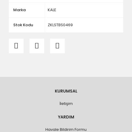
ölçü ve ebat kontrolü yaptırınız.
Marka
KALE
Stok Kodu
ZKLSTBS0469
KURUMSAL
İletişim
YARDIM
Havale Bildirim Formu